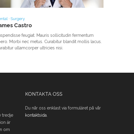
ntal
·
Surgery
ames Castro
spendisse feugiat. Mauris sollicitudin fermentum
bero. Morbi nec metus. Curabitur blandit mollis lacus.
rabitur ullamcorper ultricies nisi.
KONTAKTA OSS
Du når oss enklast via formuläret på vår
 tredje
kontaktsida
.
ion är
on om