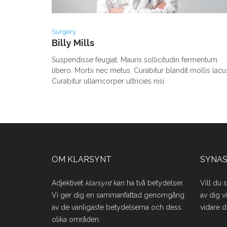
Surgery
Billy Mills
Suspendisse feugiat. Mauris sollicitudin fermentum
libero. Morbi nec metus. Curabitur blandit mollis lacu
Curabitur ullamcorper ultricies nisi.
OM KLARSYNT
SYNAS
Adjektivet
klarsynt
kan ha två betydelser.
Vill du 
Vi ger dig en sammanfattad genomgång
av dig v
av de vanligaste betydelserna och dess
vidare d
olika områden.