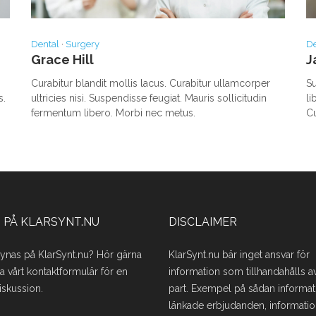
Dental
·
Surgery
De
Grace Hill
J
Curabitur blandit mollis lacus. Curabitur ullamcorper
Su
s.
ultricies nisi. Suspendisse feugiat. Mauris sollicitudin
li
fermentum libero. Morbi nec metus.
Cu
 PÅ KLARSYNT.NU
DISCLAIMER
synas på KlarSynt.nu? Hör gärna
KlarSynt.nu bär inget ansvar för
ia vårt kontaktformulär för en
information som tillhandahålls av
iskussion.
part. Exempel på sådan informat
länkade erbjudanden, informati